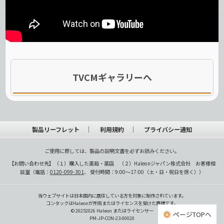
TVCMギャラリーへ
製品リーフレット
利用規約
プライバシー通知
ご使用に際しては、製品の説明文書を必ずお読みください。
【お問い合わせ先】（１）購入した薬局・薬店 （２）Haleonジャパン株式会社 お客様相
談室（電話：
0120-099-301
、 受付時間：9:00～17:00（土・日・祝日を除く））
当ウェブサイトは日本国内に居住している方を対象に制作されています。
コンタックはHaleonが所有またはライセンスを受けた商標です。
©
2025
2026
Haleon またはライセンサー
ページTOPへ
PM-JP-CON-23-00020