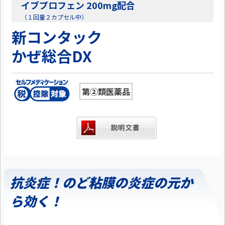
イブプロフェン 200mg配合
（１回量２カプセル中）
新コンタック
かぜ総合DX
第②類医薬品
抗炎症！のど粘膜の炎症の元か
ら効く！