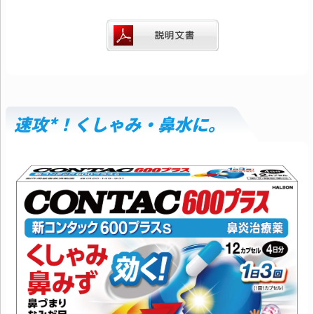
速攻*！くしゃみ・鼻水に。