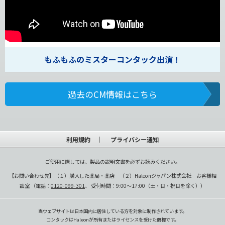
もふもふのミスターコンタック出演！
過去のCM情報はこちら
利用規約
プライバシー通知
ご使用に際しては、製品の説明文書を必ずお読みください。
【お問い合わせ先】（１）購入した薬局・薬店 （２）Haleonジャパン株式会社 お客様相
談室 （電話：
0120-099-301
、 受付時間：9:00～17:00（土・日・祝日を除く））
当ウェブサイトは日本国内に居住している方を対象に制作されています。
コンタックはHaleonが所有またはライセンスを受けた商標です。