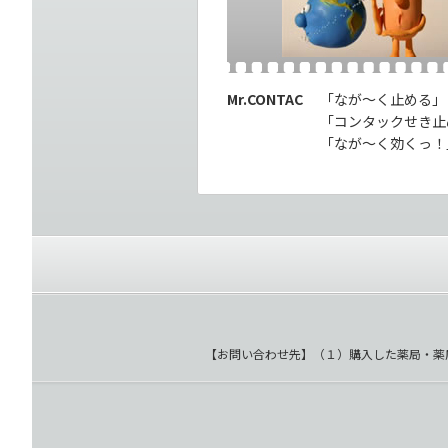
Mr.CONTAC
「なが～く止める」
「コンタックせき止
「なが～く効くっ！
【お問い合わせ先】（１）購入した薬局・薬店